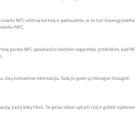
raukite NFC vizitinę kortelę ir paklauskite, ar jis turi išmanųjį telefo
 palaiko NFC.
rtelę gavėjo NFC palaikančio telefono nugarėlėje. Įsitikinkite, kad N
e.
u Jūsų kontaktine informacija. Tada jis galės ją tiesiogiai išsaugoti
ją, kad ji būtų tiksli. Tai geras laikas aptarti ryšį ir galbūt suplanuo