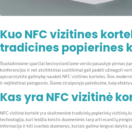
Kuo NFC vizitines kort
tradicines popierines 
Šiuolaikiniame sparčiai besivystančiame verslo pasaulyje pirmas įspū
konferencijos ir net atsitiktiniai susitikimai gali padėti užmegzti vert
apsvarstykite galimybę naudoti NFC vizitines korteles. Šios modernio
ir neįtikėtinai patogesnis. Šiame straipsnyje pateiksime, kaip efektyv
Kas yra NFC vizitinė ko
NFC vizitinė kortelė yra skaitmeninė tradicinių popierinių vizitinių 
technologija, kuri leidžia keistis duomenimis tarp arti esančių įreng
informacija ir kiti svarbūs duomenys, kuriais galima lengvai dalytis 