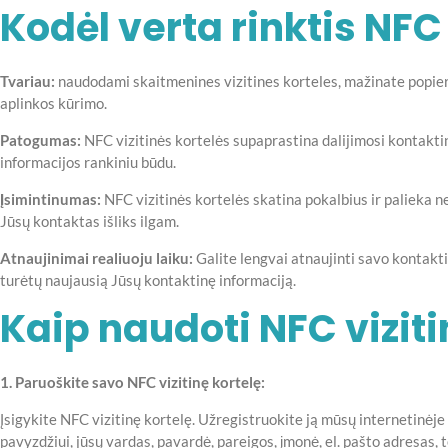
Kodėl verta rinktis NFC 
Tvariau:
naudodami skaitmenines vizitines korteles, mažinate popierin
aplinkos kūrimo.
Patogumas:
NFC vizitinės kortelės supaprastina dalijimosi kontaktin
informacijos rankiniu būdu.
Įsimintinumas:
NFC vizitinės kortelės skatina pokalbius ir palieka ne
Jūsų kontaktas išliks ilgam.
Atnaujinimai realiuoju laiku:
Galite lengvai atnaujinti savo kontakti
turėtų naujausią Jūsų kontaktinę informaciją.
Kaip naudoti NFC viziti
1. Paruoškite savo NFC vizitinę kortelę:
Įsigykite NFC vizitinę kortelę. Užregistruokite ją mūsų internetinėje p
pavyzdžiui, jūsų vardas, pavardė, pareigos, įmonė, el. pašto adresas, tel