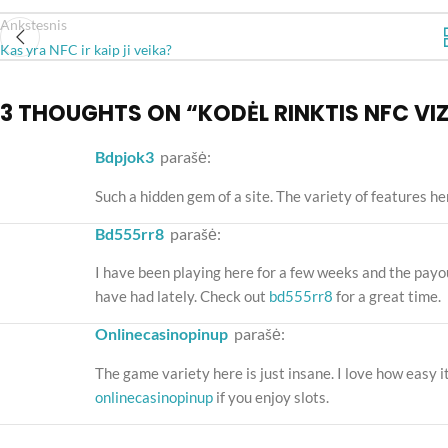
Ankstesnis
Kas yra NFC ir kaip ji veika?
3 THOUGHTS ON “
KODĖL RINKTIS NFC VI
bdpjok3
parašė:
Such a hidden gem of a site. The variety of features he
bd555rr8
parašė:
I have been playing here for a few weeks and the payou
have had lately. Check out
bd555rr8
for a great time.
onlinecasinopinup
parašė:
The game variety here is just insane. I love how easy 
onlinecasinopinup
if you enjoy slots.