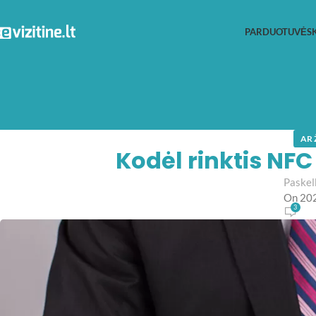
PARDUOTUVĖ
S
AR 
Kodėl rinktis NFC 
Paskel
On 20
3