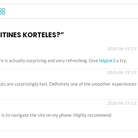
ZITINES KORTELES?
”
2026-06-19 13:
re is actually surprising and very refreshing. Give
bdpjok3
a try.
2026-06-19 13:
ts are surprisingly fast. Definitely one of the smoother experiences 
2026-06-19 13:
it is to navigate the site on my phone. Highly recommend