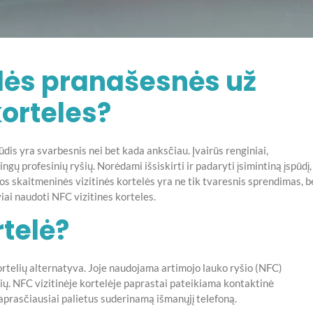
elės pranašesnės už
korteles?
dis yra svarbesnis nei bet kada anksčiau. Įvairūs renginiai,
ingų profesinių ryšių. Norėdami išsiskirti ir padaryti įsimintiną įspūdį,
s skaitmeninės vizitinės kortelės yra ne tik tvaresnis sprendimas, b
iai naudoti NFC vizitines korteles.
rtelė?
kortelių alternatyva. Joje naudojama artimojo lauko ryšio (NFC)
inių. NFC vizitinėje kortelėje paprastai pateikiama kontaktinė
paprasčiausiai palietus suderinamą išmanųjį telefoną.