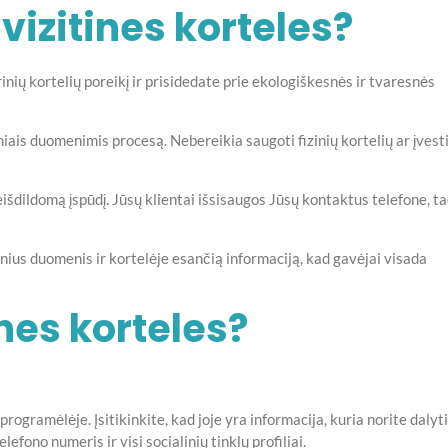
vizitines korteles?
ių kortelių poreikį ir prisidedate prie ekologiškesnės ir tvaresnės
iais duomenimis procesą. Nebereikia saugoti fizinių kortelių ar įvest
išdildomą įspūdį. Jūsų klientai išsisaugos Jūsų kontaktus telefone, t
nius duomenis ir kortelėje esančią informaciją, kad gavėjai visada
nes korteles?
rogramėlėje. Įsitikinkite, kad joje yra informacija, kuria norite dalyti
efono numeris ir visi socialinių tinklų profiliai.