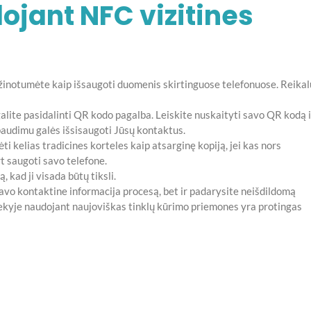
jant NFC vizitines
 žinotumėte kaip išsaugoti duomenis skirtinguose telefonuose. Reikal
alite pasidalinti QR kodo pagalba. Leiskite nuskaityti savo QR kodą i
spaudimu galės išsisaugoti Jūsų kontaktus.
ti kelias tradicines korteles kaip atsarginę kopiją, jei kas nors
t saugoti savo telefone.
 kad ji visada būtų tiksli.
avo kontaktine informacija procesą, bet ir padarysite neišdildomą
riekyje naudojant naujoviškas tinklų kūrimo priemones yra protingas