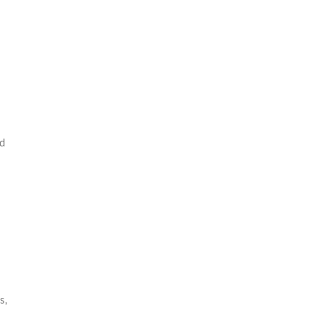
i
ad
s,