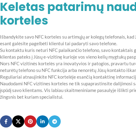
Keletas patarimų naudo
korteles
Išbandykite savo NFC korteles su artimųjų ar kolegų telefonais, kad
esant galėsite pagelbėti klientui tai padaryti savo telefone.
Su kontaktu kuris neturi NFC palaikančio telefono, savo kontaktais g
klientas pateks į Jūsų e-vizitinę kurioje vos vieno kelių mygtukų pa
Nors NFC vizitinės kortelės yra inovatyvios ir patogios, pravartu turė
neturėtų telefono su NFC funkcija arba nenorėtų Jūsų kontakto iškar
Reguliariai atnaujinkite NFC kortelėje esančią kontaktinę informaciją,
Naudodami NFC vizitines korteles ne tik supaprastinsite dalijimosi s
įspūdį savo klientams. Vis labiau skaitmeniniame pasaulyje išlikti p
žingsnis bet kuriam specialistui.