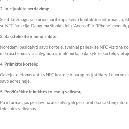
2. Inicijuokite perdavimą:
Susitikę žmogų, su kuriuo norite apsikeisti kontaktine informacija, išt
su NFC funkcija. Dauguma šiuolaikinių "Android" ir "iPhone" modelių
3. Bakstelėkite ir bendrinkite:
Norėdami pasidalyti savo kortele, švelniai palieskite NFC vizitinę ko
mikroschemos yra sulygiuotos, ir akimirką palaikykite kortelę vietoj
4. Priimkite kortelę:
Gavėjo telefonas aptiks NFC kortelę ir paragins jį atidaryti nuorodą s
savo adresinėje.
5. Peržiūrėkite ir imkitės tolesnių veiksmų:
Po informacijos perdavimo abi šalys gali peržiūrėti kontaktinę informaci
tolesnius veiksmus.