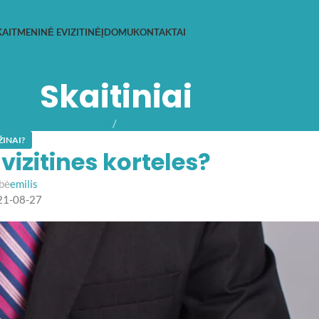
KAITMENINĖ EVIZITINĖ
ĮDOMU
KONTAKTAI
Skaitiniai
Titulinis
Ar žinai?
ŽINAI?
vizitines korteles?
bė
emilis
21-08-27