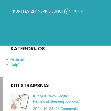
0
KURTI EVIZITINĘ
PRISIJUNGTI
0.00
€
KATEGORIJOS
Ar žinai?
Kaip?
KITI STRAIPSNIAI
Kur rasti savo Google
Review atsiliepimų nuorodą?
2024-10-23
46 Comments